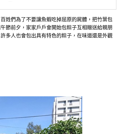
Photo By: moseskim27
，百姓們為了不要讓魚蝦吃掉屈原的屍體，把竹葉包
端午節前夕，家家戶戶會開始包粽子互相贈送給親朋
，許多人也會包出具有特色的粽子，在味道還是外觀