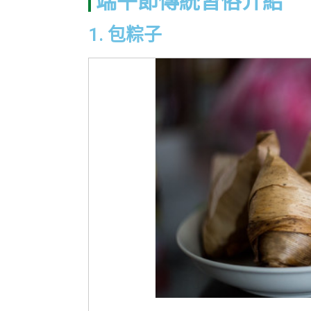
端午節傳統習俗介紹
1. 包粽子