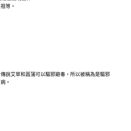
瘟祖等。
，傳說艾草和菖蒲可以驅邪避毒，所以被稱為是驅邪
百病。