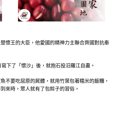
是楚懷王的大臣，他愛國的精神力主聯合齊國對抗秦
日寫下了「懷沙」後，就抱石投汨羅江自盡。
望魚不要吃屈原的屍體，就用竹葉包著糯米的飯糰，
節到來時，眾人就有了包粽子的習俗。