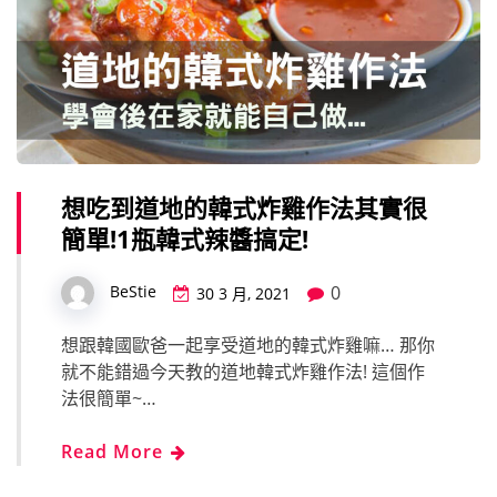
想吃到道地的韓式炸雞作法其實很
簡單!1瓶韓式辣醬搞定!
0
BeStie
30 3 月, 2021
想跟韓國歐爸一起享受道地的韓式炸雞嘛… 那你
就不能錯過今天教的道地韓式炸雞作法! 這個作
法很簡單~…
Read More