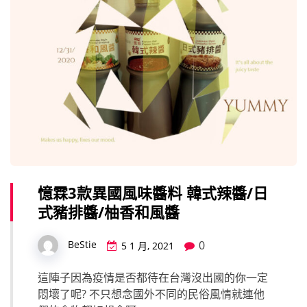
憶霖3款異國風味醬料 韓式辣醬/日
式豬排醬/柚香和風醬
0
BeStie
5 1 月, 2021
這陣子因為疫情是否都待在台灣沒出國的你一定
悶壞了呢? 不只想念國外不同的民俗風情就連他