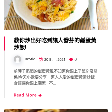
教你炒出好吃到讓人發芬的鹹蛋黃
炒飯!
0
BeStie
20 5 月, 2021
前陣子颳起的鹹蛋黃風不知道你跟上了沒!? 沒關
係!今天小歐要分享一道人人愛的鹹蛋黃醬炒飯
食譜讓你跟上潮流~ 不…
Read More