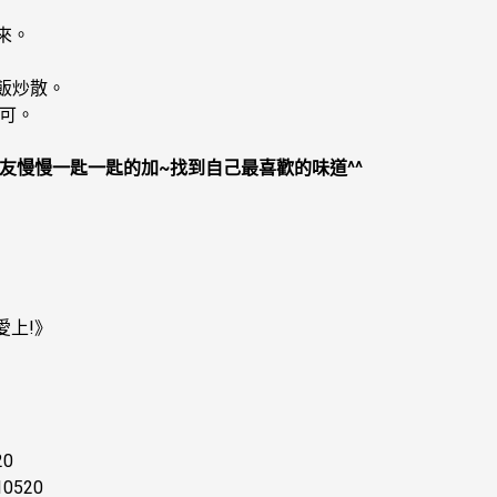
來。
飯炒散。
即可。
友慢慢一匙一匙的加~找到自己最喜歡的味道^^
愛上!》
20
210520