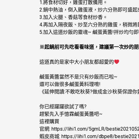
1.將食材切好，雞蛋打散備用。
2.鍋中熱油，倒入雞蛋液，炒六分熟即可盛起
3.加入火腿、香菇等食材炒香。
4.再加入隔夜飯、炒至六分熟的雞蛋，稍微將
5.加入這道炒飯的靈魂~ 鹹蛋黃醬!拌炒均勻
※起鍋前可先吃看看味道，建議第一次炒的朋
這道真的是家中大小朋友都超愛的
鹹蛋黃醬當然不是只有炒飯而已啦~
還可以做很多鹹蛋黃料理唷!
《延伸閱讀:不敢吃秋葵?做成金沙秋葵保證你
你已經躍躍欲試了嗎?
趕緊先入手憶霖鹹蛋黃醬吧~
這裡購買
官網:
https://lihi1.com/5gmLR/bestie202105
蝦皮商城:
https://lihi1.com/dbpe8/bestie20