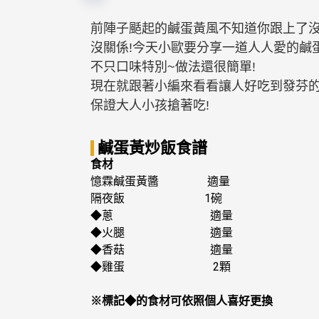
前陣子颳起的鹹蛋黃風不知道你跟上了沒
沒關係!今天小歐要分享一道人人愛的鹹
不只口味特別~做法還很簡單!
現在就跟著小編來看看讓人好吃到發芬的
保證大人小孩搶著吃!
鹹蛋黃炒飯食譜
食材
憶霖鹹蛋黃醬 適量
隔夜飯 1碗
◆蔥 適量
◆火腿 適量
◆香菇 適量
◆雞蛋 2顆
※標記◆的食材可依照個人喜好更換