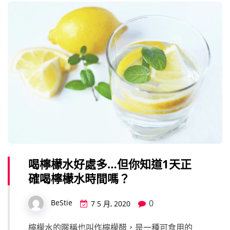
喝檸檬水好處多…但你知道1天正
確喝檸檬水時間嗎？
0
BeStie
7 5 月, 2020
檸檬水的暱稱也叫作檸檬醋，是一種可食用的