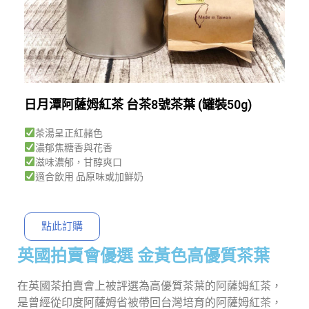
日月潭阿薩姆紅茶 台茶8號茶葉 (罐裝50g)
茶湯呈正紅赭色
濃郁焦糖香與花香
滋味濃郁，甘醇爽口
適合飲用 品原味或加鮮奶
點此訂購
英國拍賣會優選 金黃色高優質茶葉
在英國茶拍賣會上被評選為高優質茶葉的阿薩姆紅茶，
是曾經從印度阿薩姆省被帶回台灣培育的阿薩姆紅茶，