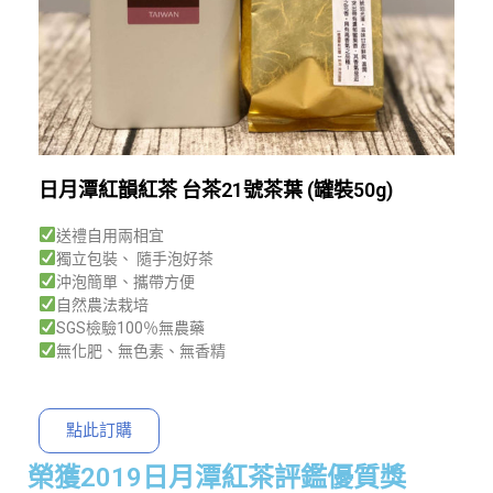
日月潭紅韻紅茶 台茶21號茶葉 (罐裝50g)
送禮自用兩相宜
獨立包裝、 隨手泡好茶
沖泡簡單、攜帶方便
自然農法栽培
SGS檢驗100％無農藥
無化肥、無色素、無香精
點此訂購
榮獲2019日月潭紅茶評鑑優質獎