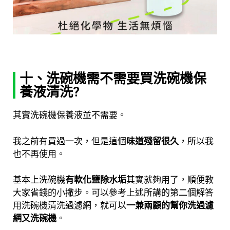
十、洗碗機需不需要買洗碗機保
養液清洗?
其實洗碗機保養液並不需要。
我之前有買過一次，但是這個
味道殘留很久
，所以我
也不再使用。
基本上洗碗機
有軟化鹽除水垢
其實就夠用了，順便教
大家省錢的小撇步。
可以參考上述所講的第二個解答
用洗碗機清洗過濾網，就可以
一兼兩顧的幫你洗過濾
網又洗碗機
。