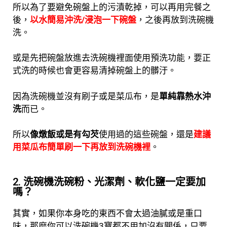
所以為了要避免碗盤上的污漬乾掉，可以再用完餐之
後，
以水簡易沖洗/浸泡一下碗盤
，之後再放到洗碗機
洗。
或是先把碗盤放進去洗碗機裡面使用預洗功能，要正
式洗的時候也會更容易清掉碗盤上的髒汙。
因為洗碗機並沒有刷子或是菜瓜布，是
單純靠熱水沖
洗
而已。
所以
像燉飯或是有勾芡
使用過的這些碗盤，還是
建議
用菜瓜布簡單刷一下再放到洗碗機裡
。
2. 洗碗機洗碗粉、光潔劑、軟化鹽一定要加
嗎？
其實，如果你本身吃的東西不會太過油膩或是重口
味，那麼你可以洗碗機3寶都不用加沒有關係，只要