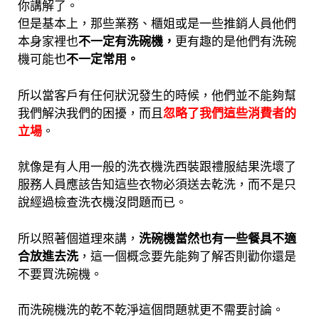
你講解了。
但是基本上，那些業務、櫃姐或是一些推銷人員他們
本身家裡也
不一定有洗碗機，
更有趣的是他們有洗碗
機可能也
不一定常用。
所以當客戶有任何狀況發生的時候，他們並不能夠幫
我們解決我們的困擾，而且
忽略了我們這些消費者的
立場
。
就像是有人用一般的洗衣機洗西裝跟禮服結果洗壞了
服務人員應該告知這些衣物必須送去乾洗，
而不是只
說經過檢查洗衣機沒問題而已。
所以照著個道理來講，
洗碗機當然也有一些餐具不適
合放進去洗
，
這一個概念要先能夠了解否則勸你還是
不要買洗碗機。
而洗碗機洗的乾不乾淨這個問題就更不需要討論。