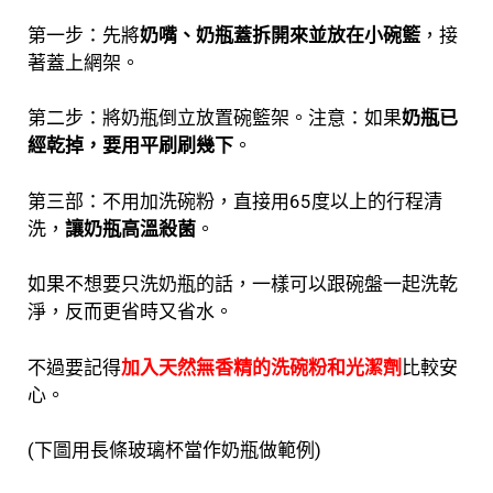
第一步：先將
奶嘴、奶瓶蓋拆開來並放在小碗籃
，接
著蓋上網架。
第二步：將奶瓶倒立放置碗籃架。注意：如果
奶瓶已
經乾掉，要用平刷刷幾下
。
第三部：不用加洗碗粉，直接用65度以上的行程清
洗，
讓奶瓶高溫殺菌
。
如果不想要只洗奶瓶的話，一樣可以跟碗盤一起洗乾
淨，反而更省時又省水。
不過要記得
加入天然無香精的洗碗粉和光潔劑
比較安
心。
(下圖用長條玻璃杯當作奶瓶做範例)