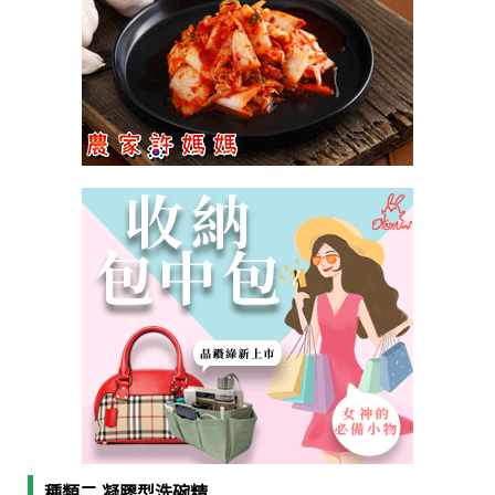
種類二 凝膠型洗碗精