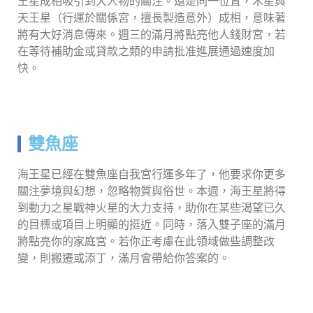
王星成相吸引到大人物的關注。還是同一位置，木星與
天王星（行運於關係宮，擅長製造意外）成相，意味著
將有大好消息傳來。週三的滿月將點亮他人錢財宮，若
在等待補助金或貸款之類的申請批准進展通過速度加
快。
雙魚座
海王星已經在雙魚座自我宮行運多年了，他要求你更多
關注夢境與幻想，忽略物質與俗世。本週，海王星將得
到動力之星戰神火星的大力支持，助你在某些渴望已久
的目標或項目上明顯的挺近。同時，落入雙子座的滿月
將點亮你的家庭宮。若你正考慮在此領域做些調整改
變，則搬遷或添丁，滿月會帶給你答案的。