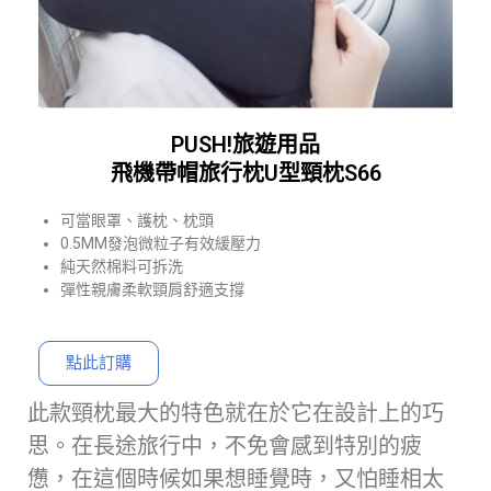
PUSH!旅遊用品
飛機帶帽旅行枕U型頸枕S66
可當眼罩、護枕、枕頭
0.5MM發泡微粒子有效緩壓力
純天然棉料可拆洗
彈性親膚柔軟頸肩舒適支撐
點此訂購
此款頸枕最大的特色就在於它在設計上的巧
思。在長途旅行中，不免會感到特別的疲
憊，在這個時候如果想睡覺時，又怕睡相太