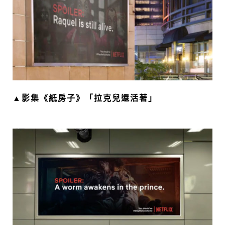
▲影集《紙房子》「拉克兒還活著」