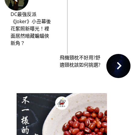
DC最強反派
《Joker》小丑幕後
花絮照新曝光！裡
面居然暗藏蝙蝠俠
新角？
飛機頸枕不好用?舒
適頸枕該如何挑選?